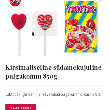
🔍
Kirsimaitseline südamekujuline
pulgakomm 850g
Laktoosi-, gluteeni- ja rasvavabad pulgakommid. Kastis 8tk.
SAADA PÄRING