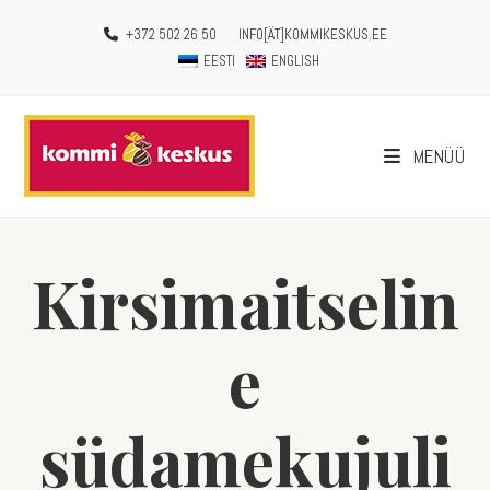
+372 502 26 50
INFO[ÄT]KOMMIKESKUS.EE
EESTI
ENGLISH
MENÜÜ
Kirsimaitselin
e
südamekujuli